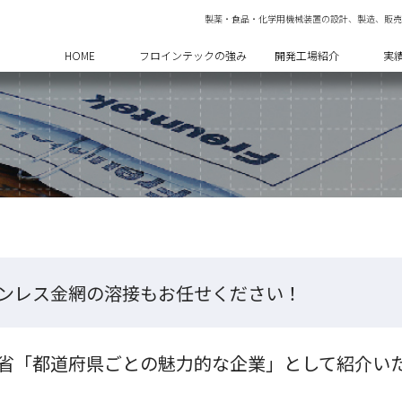
製薬・食品・化学用機械装置の設計、製造、販売
HOME
フロインテックの強み
開発工場紹介
実
ンレス金網の溶接もお任せください！
省「都道府県ごとの魅力的な企業」として紹介い